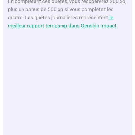
En complétant ces quêtes, vous récupérerez 200 xp,
plus un bonus de 500 xp si vous complétez les
quatre. Les quêtes journalières représentent
le
meilleur rapport temps-xp dans Genshin Impact
.