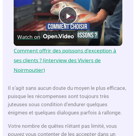
P
Watch on
l
Comment offrir des poissons d'exception à
a
ses clients ? (interview des Viviers de
Noirmoutier)
y
Il s’agit sans aucun doute du moyen le plus efficace,
V
puisque les récompenses sont toujours très
juteuses sous condition d’endurer quelques
énigmes et quelques dialogues parfois à rallonge.
i
Votre nombre de quêtes n’étant pas limité, vous
d
pouvez vous contenter de les accepter dans un