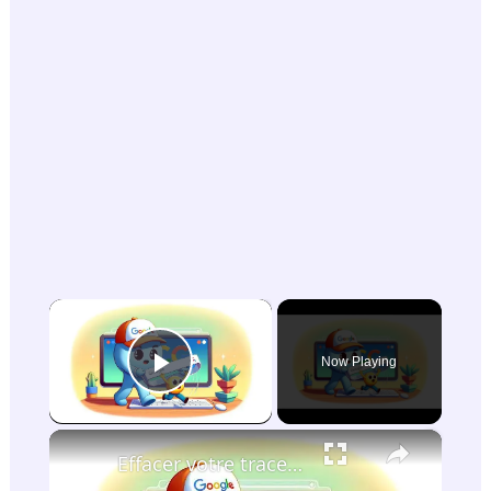
×
Now Playing
Play Video
×
Effacer votre trace numérique : supprimer une URL de votre site web de Google !