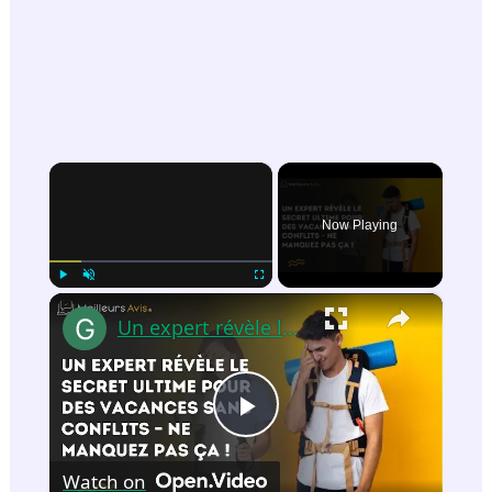
×
Now Playing
×
Play
Unmute
Fullscreen
Un expert révèle le secret ultime pour des vacances sans conflits – ne manquez pas ça !
P
Watch on