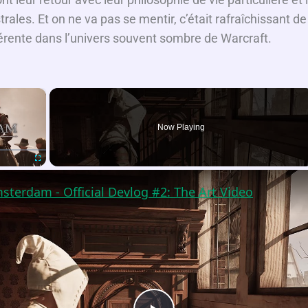
ales. Et on ne va pas se mentir, c’était rafraîchissant d
férente dans l’univers souvent sombre de Warcraft.
×
Now Playing
Fullscreen
sterdam - Official Devlog #2: The Art Video