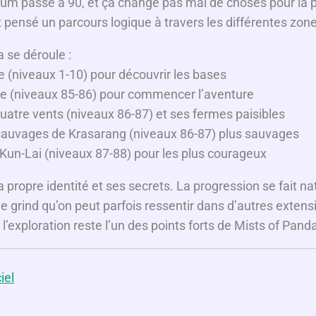
e
m passe à 90, et ça change pas mal de choses pour la p
 pensé un parcours logique à travers les différentes zon
o
 se déroule :
e (niveaux 1-10) pour découvrir les bases
de (niveaux 85-86) pour commencer l’aventure
uatre vents (niveaux 86-87) et ses fermes paisibles
auvages de Krasarang (niveaux 86-87) plus sauvages
un-Lai (niveaux 87-88) pour les plus courageux
propre identité et ses secrets. La progression se fait n
e grind qu’on peut parfois ressentir dans d’autres extensi
l’exploration reste l’un des points forts de Mists of Panda
iel