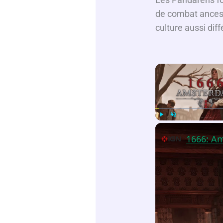
de combat ancestr
culture aussi dif
Play
Unmute
1666: Am