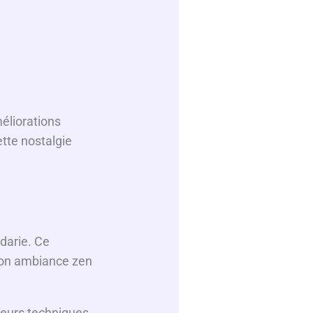
méliorations
tte nostalgie
darie. Ce
 son ambiance zen
 leurs techniques