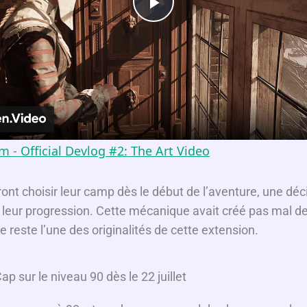
P
l
a
y
 - Official Devlog #2: The Art Video
V
ont choisir leur camp dès le début de l’aventure, une déc
e leur progression. Cette mécanique avait créé pas mal d
i
e reste l’une des originalités de cette extension.
d
p sur le niveau 90 dès le 22 juillet