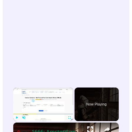
×
Now Playing
×
Play
Unmute
Fullscreen
1666: Amsterdam - Official Devlog #2: The Art Video