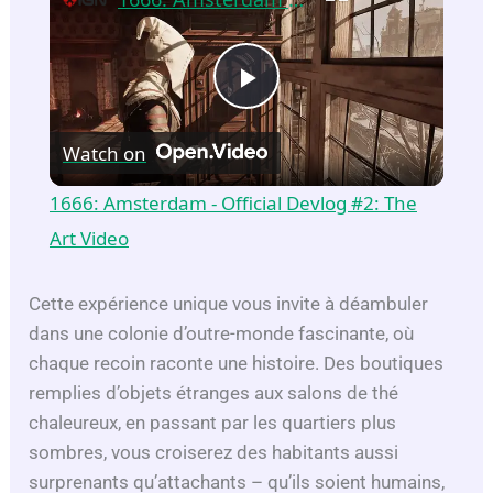
P
Watch on
l
1666: Amsterdam - Official Devlog #2: The
a
Art Video
y
Cette expérience unique vous invite à déambuler
dans une colonie d’outre-monde fascinante, où
chaque recoin raconte une histoire. Des boutiques
V
remplies d’objets étranges aux salons de thé
chaleureux, en passant par les quartiers plus
i
sombres, vous croiserez des habitants aussi
surprenants qu’attachants – qu’ils soient humains,