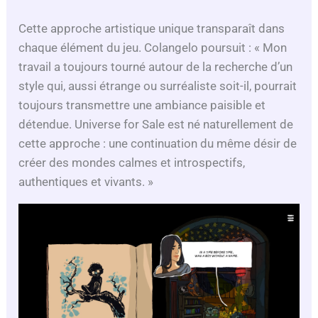
Cette approche artistique unique transparaît dans
chaque élément du jeu. Colangelo poursuit : « Mon
travail a toujours tourné autour de la recherche d’un
style qui, aussi étrange ou surréaliste soit-il, pourrait
toujours transmettre une ambiance paisible et
détendue. Universe for Sale est né naturellement de
cette approche : une continuation du même désir de
créer des mondes calmes et introspectifs,
authentiques et vivants. »