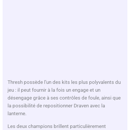
Thresh possède l’un des kits les plus polyvalents du
jeu : il peut fournir à la fois un engage et un
désengage grâce à ses contrôles de foule, ainsi que
la possibilité de repositionner Draven avec la
lanterne.
Les deux champions brillent particulièrement