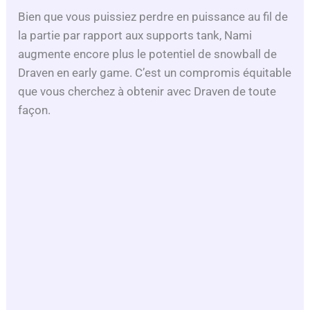
Bien que vous puissiez perdre en puissance au fil de
la partie par rapport aux supports tank, Nami
augmente encore plus le potentiel de snowball de
Draven en early game. C’est un compromis équitable
que vous cherchez à obtenir avec Draven de toute
façon.