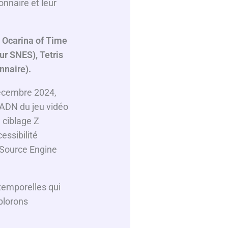
nnaire et leur
: Ocarina of Time
ur SNES), Tetris
nnaire).
écembre 2024,
’ADN du jeu vidéo
 ciblage Z
essibilité
e Source Engine
ntemporelles qui
plorons