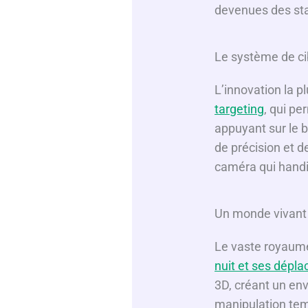
devenues des sta
Le système de ci
L’innovation la 
targeting
, qui pe
appuyant sur le 
de précision et d
caméra qui handic
Un monde vivant 
Le vaste royaume
nuit et ses dépl
3D, créant un en
manipulation temp