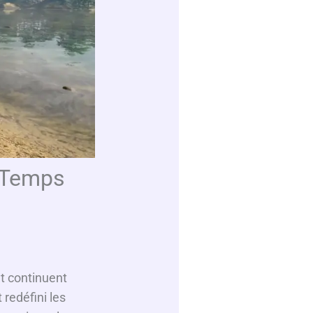
s Temps
et continuent
 redéfini les