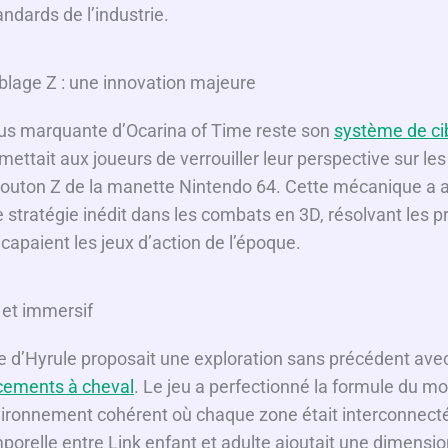
ndards de l’industrie.
d
blage Z : une innovation majeure
e
plus marquante d’Ocarina of Time reste son
système de ci
o
rmettait aux joueurs de verrouiller leur perspective sur l
bouton Z de la manette Nintendo 64. Cette mécanique a 
e stratégie inédit dans les combats en 3D, résolvant les 
apaient les jeux d’action de l’époque.
et immersif
 d’Hyrule proposait une exploration sans précédent ave
acements à cheval
. Le jeu a perfectionné la formule du m
vironnement cohérent où chaque zone était interconnect
orelle entre Link enfant et adulte ajoutait une dimensio