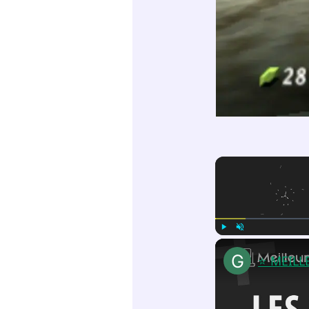
Play
Unmute
⭐️ MEIL