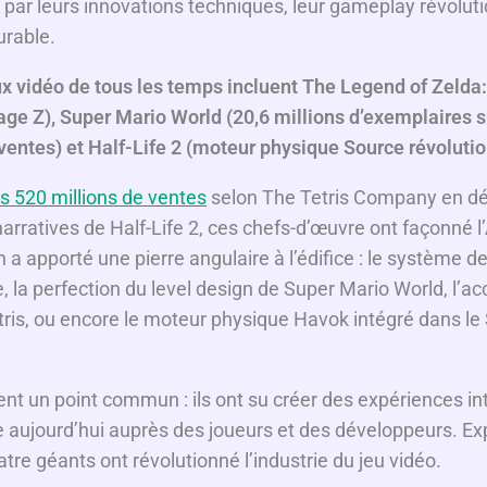
ar leurs innovations techniques, leur gameplay révolutio
urable.
ux vidéo de tous les temps incluent The Legend of Zelda
age Z), Super Mario World (20,6 millions d’exemplaires s
ventes) et Half-Life 2 (moteur physique Source révolutio
es 520 millions de ventes
selon The Tetris Company en d
arratives de Half-Life 2, ces chefs-d’œuvre ont façonné l
 apporté une pierre angulaire à l’édifice : le système de
, la perfection du level design de Super Mario World, l’acc
etris, ou encore le moteur physique Havok intégré dans l
ent un point commun : ils ont su créer des expériences i
 aujourd’hui auprès des joueurs et des développeurs. Ex
e géants ont révolutionné l’industrie du jeu vidéo.