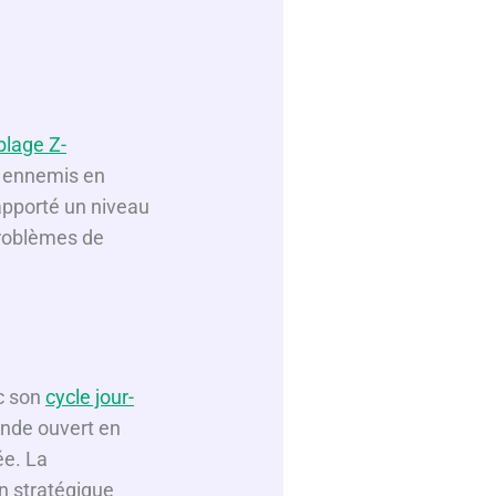
blage Z-
es ennemis en
apporté un niveau
problèmes de
c son
cycle jour-
onde ouvert en
ée. La
n stratégique