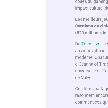
codes du gaming p
impact culturel d
Les meilleurs je
(système de cibl
(520 millions de 
De
Tetris avec s
aux innovations n
moderne. Chacun a
d’Ocarina of Time
universelle de T
de Valve.
Ces titres partag
résonnent encore
comment ces quatr