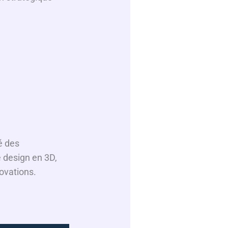
é des
 design en 3D,
novations.