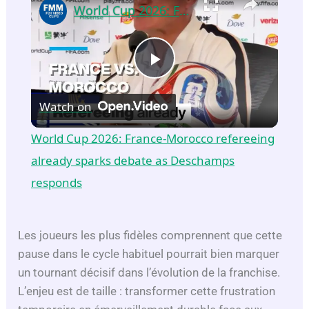
World Cup 2026: France-Morocco refereeing already sparks debate as Deschamps responds
P
Watch on
l
World Cup 2026: France-Morocco refereeing
a
already sparks debate as Deschamps
responds
y
Les joueurs les plus fidèles comprennent que cette
V
pause dans le cycle habituel pourrait bien marquer
un tournant décisif dans l’évolution de la franchise.
i
L’enjeu est de taille : transformer cette frustration