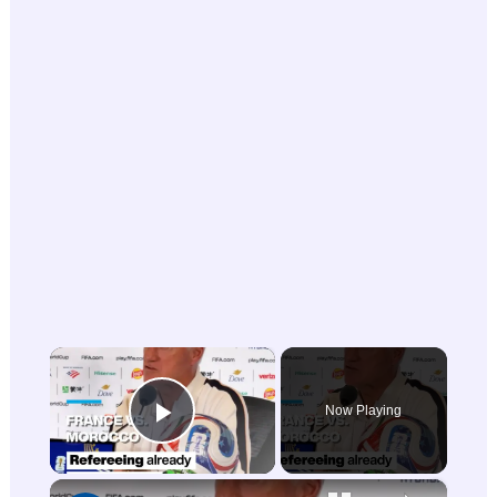
×
Now Playing
Play Video
×