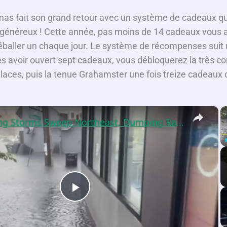
imas fait son grand retour avec un système de cadeaux q
 généreux ! Cette année, pas moins de 14 cadeaux vous a
 déballer un chaque jour. Le système de récompenses suit
ès avoir ouvert sept cadeaux, vous débloquerez la très c
aces, puis la tenue Grahamster une fois treize cadeaux 
×
US: Strong Storms Sweep Northeast, Dumping Rain and Leaving Damage 2.
P