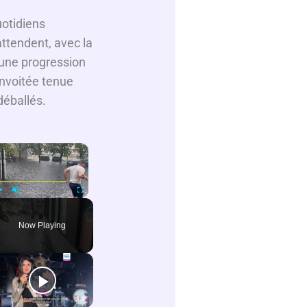
uotidiens
ttendent, avec la
 une progression
onvoitée tenue
déballés.
×
Play
Unmute
Fullscreen
Now Playing