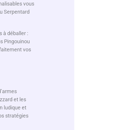
alisables vous
ou Serpentard
 à déballer :
dos Pingouinou
rfaitement vos
 d’armes
zzard et les
n ludique et
s stratégies