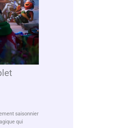
let
énement saisonnier
agique qui