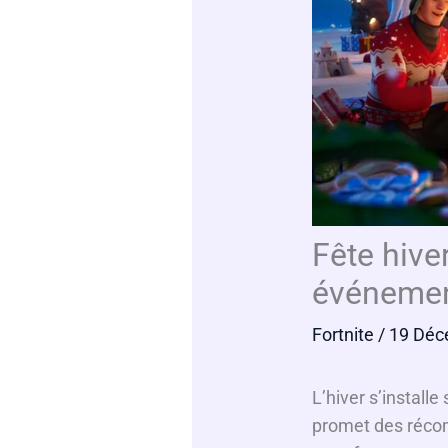
Fête hive
événeme
Fortnite
/ 19 Déc
L’hiver s’install
promet des récom