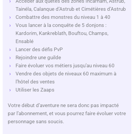
Accèder aux quêtes des zones Incarnam, Astrub,
d
Tainéla, Calanque d’Astrub et Cimétières d’Astrub
Combattre des monstres du niveau 1 à 40
e
Vous lancer à la conquête de 5 donjons :
Kardorim, Kankreblath, Bouftou, Champs,
o
Ensablé
Lancer des défis PvP
Rejoindre une guilde
Faire évoluer vos métiers jusqu’au niveau 60
Vendre des objets de niveaux 60 maximum à
l’hôtel des ventes
Utiliser les Zaaps
Votre début d’aventure ne sera donc pas impacté
par l’abonnement, et vous pourrez faire évoluer votre
personnage sans soucis.