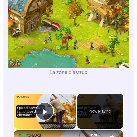
La zone d’astrub
×
Now Playing
Play Video
×