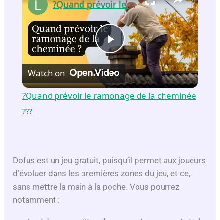
?Quand prévoir le ramonage de la cheminée ??​?​
P
Watch on
l
?Quand prévoir le ramonage de la cheminée
a
??​?​
y
Dofus est un jeu gratuit, puisqu’il permet aux joueurs
V
d’évoluer dans les premières zones du jeu, et ce,
sans mettre la main à la poche. Vous pourrez
i
notamment :