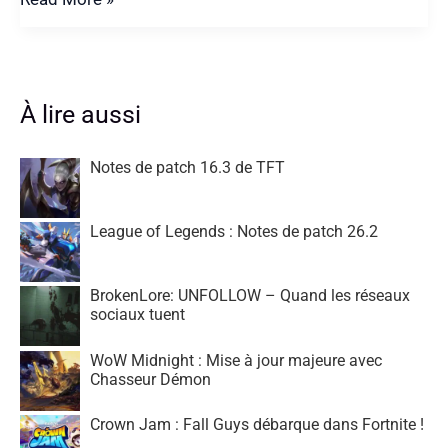
5
des
écrans
gamer
À lire aussi
pour
jouer
Notes de patch 16.3 de TFT
à
Fortnite
League of Legends : Notes de patch 26.2
BrokenLore: UNFOLLOW – Quand les réseaux
sociaux tuent
WoW Midnight : Mise à jour majeure avec
Chasseur Démon
Crown Jam : Fall Guys débarque dans Fortnite !