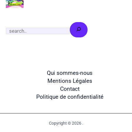
S
e
a
r
c
Qui sommes-nous
h
Mentions Légales
Contact
Politique de confidentialité
Copyright © 2026 .