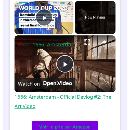
×
Now Playing
Play Video
×
1666: Amsterdam - Official Devlog #2: The Art Video
P
Watch on
l
1666: Amsterdam - Official Devlog #2: The
a
Art Video
y
Voir le prix sur Amazon