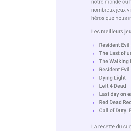
notre monde ou 
nombreux jeux vid
héros que nous in
Les meilleurs je
Resident Evil
The Last of u
The Walking D
Resident Evil
Dying Light
Left 4 Dead
Last day on e
Red Dead Red
Call of Duty:
La recette du suc