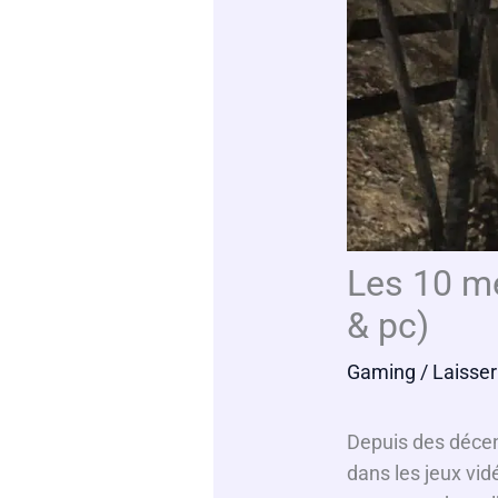
Les 10 me
& pc)
Gaming
/
Laisse
Depuis des décenn
dans les jeux vid