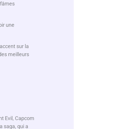
infâmes
oir une
’accent sur la
 des meilleurs
nt Evil, Capcom
a saga, qui a