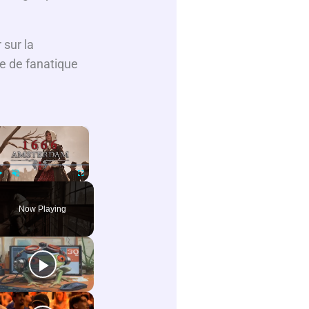
sur la
age de fanatique
×
Play
Unmute
Fullscreen
Now Playing