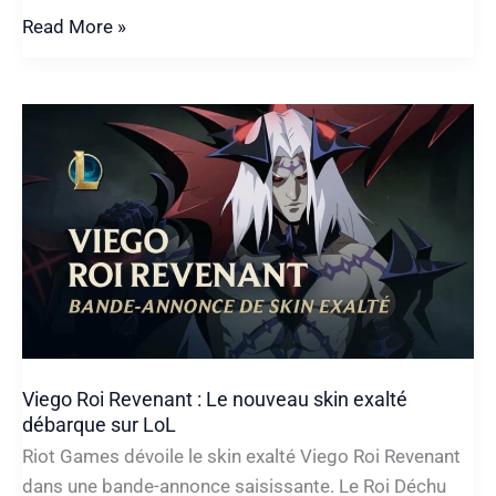
TFT
Read More »
Festival
des
Bêtes
:
Le
retour
des
Élus
et
de
la
Fortune
Viego Roi Revenant : Le nouveau skin exalté
débarque sur LoL
Riot Games dévoile le skin exalté Viego Roi Revenant
dans une bande-annonce saisissante. Le Roi Déchu