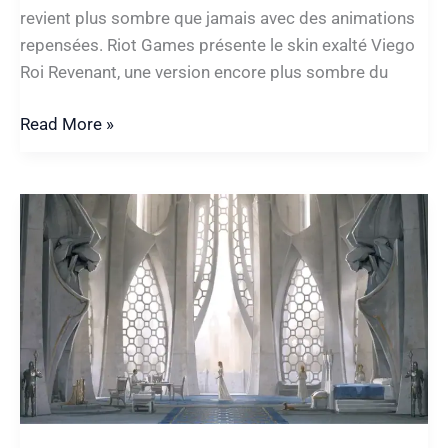
revient plus sombre que jamais avec des animations
repensées. Riot Games présente le skin exalté Viego
Roi Revenant, une version encore plus sombre du
Viego
Read More »
Roi
Revenant
:
Le
nouveau
skin
exalté
débarque
sur
LoL