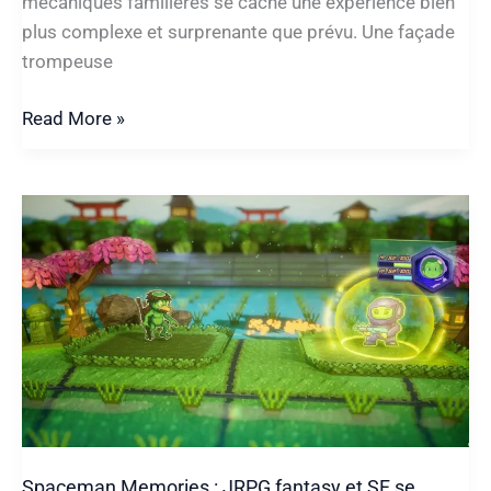
mécaniques familières se cache une expérience bien
plus complexe et surprenante que prévu. Une façade
trompeuse
Discounty
Read More »
:
quand
un
jeu
de
gestion
cache
ses
secrets
Spaceman Memories : JRPG fantasy et SF se