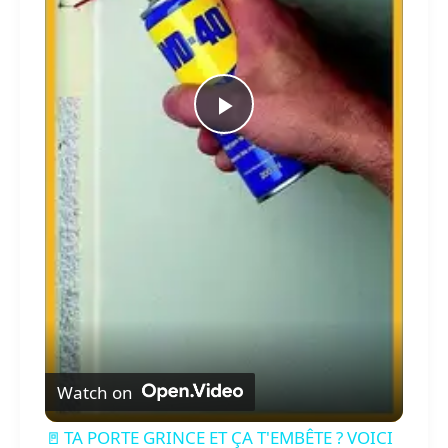
P
l
a
y
V
Watch on
i
🚪 TA PORTE GRINCE ET ÇA T'EMBÊTE ? VOICI