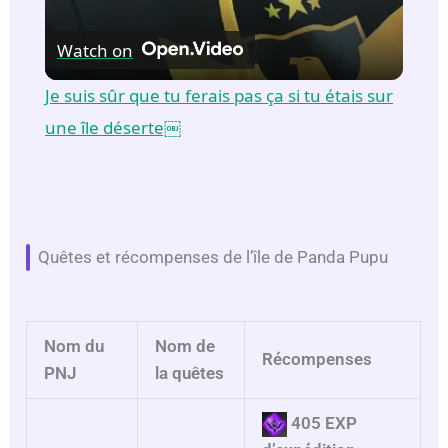
V
Watch on
i
Je suis sûr que tu ferais pas ça si tu étais sur
une île déserte￼
d
e
Quêtes et récompenses de l’île de Panda Pupu
o
Nom du
Nom de
Récompenses
PNJ
la quêtes
405 EXP