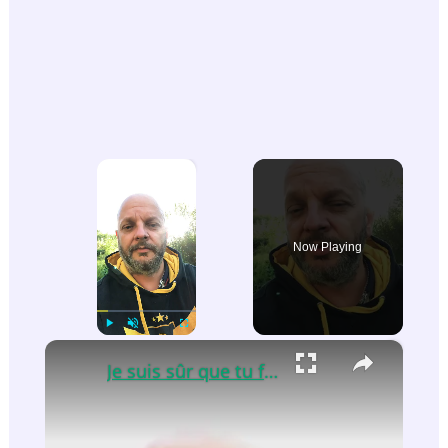
×
Now Playing
×
Play
Unmute
Fullscreen
Je suis sûr que tu ferais pas ça si tu étais sur une île déserte￼