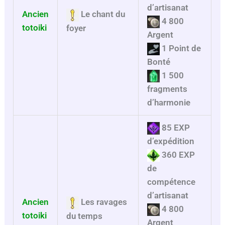
d’artisanat
Ancien
Le chant du
4 800
totoiki
foyer
Argent
1 Point de
Bonté
1 500
fragments
d’harmonie
85 EXP
d’expédition
360 EXP
de
compétence
d’artisanat
Ancien
Les ravages
4 800
totoiki
du temps
Argent