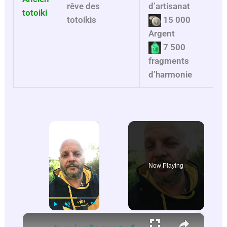
d’artisanat
rêve des
totoiki
15 000
totoikis
Argent
7 500
fragments
d’harmonie
×
Now Playing
×
Play
Unmute
Fullscreen