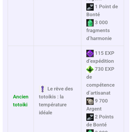
1 Point de
Bonté
3 000
fragments
d’harmonie
115 EXP
d’expédition
730 EXP
de
compétence
Le rêve des
d’artisanat
Ancien
totoikis : la
9 700
totoiki
température
Argent
idéale
2 Points
de Bonté