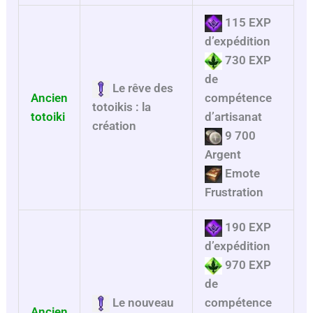
115 EXP
d’expédition
730 EXP
de
Le rêve des
Ancien
compétence
totoikis : la
totoiki
d’artisanat
création
9 700
Argent
Emote
Frustration
190 EXP
d’expédition
970 EXP
de
Le nouveau
compétence
Ancien