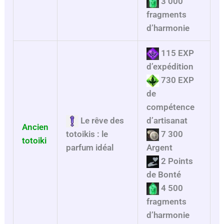
3 000
fragments
d’harmonie
115 EXP
d’expédition
730 EXP
de
compétence
Le rêve des
d’artisanat
Ancien
7 300
totoikis : le
totoiki
Argent
parfum idéal
2 Points
de Bonté
4 500
fragments
d’harmonie