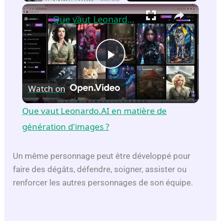
×
Que vaut Leonardo.AI en matière de génération d'images ?
P
Watch on
l
Que vaut Leonardo.AI en matière de
a
génération d'images ?
y
Un même personnage peut être développé pour
faire des dégâts, défendre, soigner, assister ou
renforcer les autres personnages de son équipe.
V
i