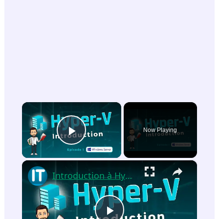
×
Now Playing
Play Video
×
Introduction à Hyper-V sur Windows Server 2022