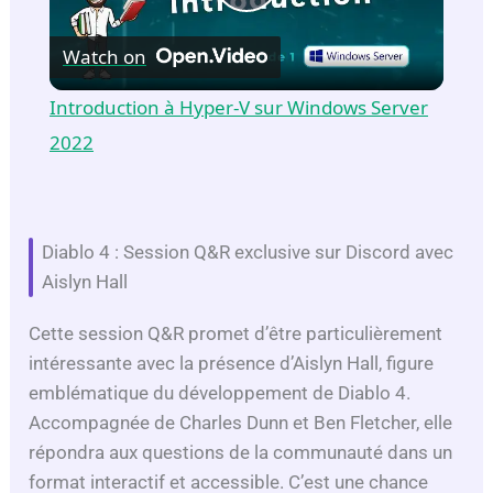
P
Watch on
l
Introduction à Hyper-V sur Windows Server
a
2022
y
Diablo 4 : Session Q&R exclusive sur Discord avec
V
Aislyn Hall
Cette session Q&R promet d’être particulièrement
i
intéressante avec la présence d’Aislyn Hall, figure
emblématique du développement de Diablo 4.
d
Accompagnée de Charles Dunn et Ben Fletcher, elle
répondra aux questions de la communauté dans un
e
format interactif et accessible. C’est une chance