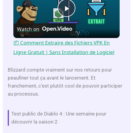
P
Watch on
l
📦 Comment Extraire des Fichiers VPK En
a
Ligne Gratuit | Sans Installation de Logiciel
y
Blizzard compte vraiment sur nos retours pour
peaufiner tout ça avant le lancement. Et
franchement, c’est plutôt cool de pouvoir participer
V
au processus.
i
Test public de Diablo 4 : Une semaine pour
découvrir la saison 2
d