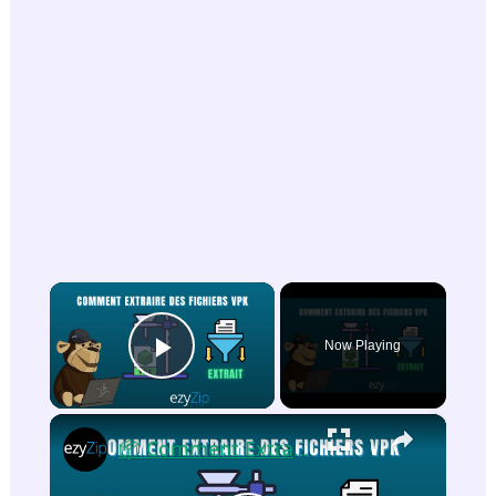
×
Now Playing
Play Video
×
📦 Comment Extraire des Fichiers VPK En Ligne Gratuit | Sans Installation de Logiciel