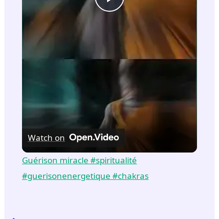
P
l
a
y
V
Watch on
i
Guérison miracle #spiritualité
#guerisonenergetique #chakras
d
e