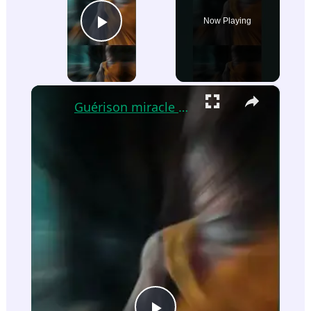
Now Playing
Play Video
×
Guérison miracle #spiritualité #guerisonenergetique #chakras