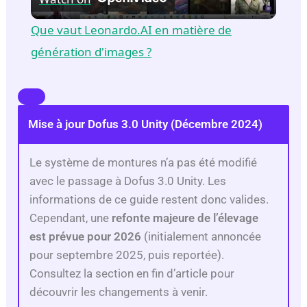
l
Que vaut Leonardo.AI en matière de
a
génération d'images ?
y
Mise à jour Dofus 3.0 Unity (Décembre 2024)
V
Le système de montures n’a pas été modifié
i
avec le passage à Dofus 3.0 Unity. Les
informations de ce guide restent donc valides.
d
Cependant, une
refonte majeure de l’élevage
est prévue pour 2026
(initialement annoncée
e
pour septembre 2025, puis reportée).
Consultez la section en fin d’article pour
découvrir les changements à venir.
o