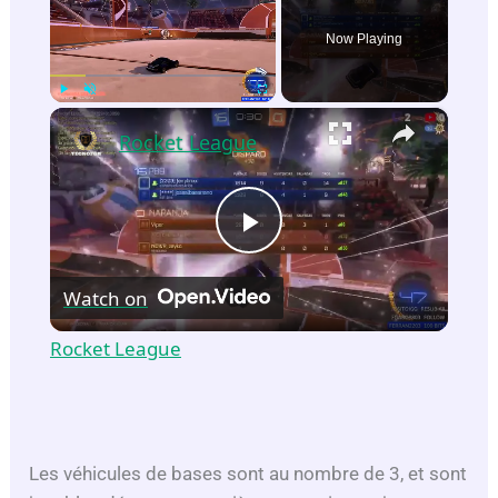
Now Playing
×
Play
Unmute
Fullscreen
Rocket League
P
Watch on
l
Rocket League
a
y
Les véhicules de bases sont au nombre de 3, et sont