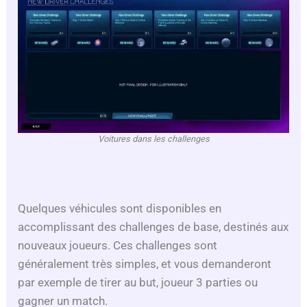
Voitures dans les challenges
Quelques véhicules sont disponibles en
accomplissant des challenges de base, destinés aux
nouveaux joueurs. Ces challenges sont
généralement très simples, et vous demanderont
par exemple de tirer au but, joueur 3 parties ou
gagner un match.